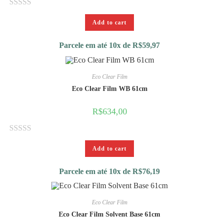
R
Add to cart
a
t
Parcele em até 10x de
R$
59,97
e
d
0
Eco Clear Film
o
Eco Clear Film WB 61cm
u
R$
634,00
t
o
f
R
5
Add to cart
a
t
Parcele em até 10x de
R$
76,19
e
d
0
Eco Clear Film
o
Eco Clear Film Solvent Base 61cm