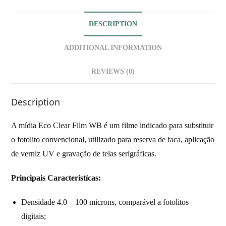
o
e
d
A
o
r
I
p
k
n
p
DESCRIPTION
ADDITIONAL INFORMATION
REVIEWS (0)
Description
A mídia Eco Clear Film WB é um filme indicado para substituir
o fotolito convencional, utilizado para reserva de faca, aplicação
de verniz UV e gravação de telas serigráficas.
Principais Caracteristícas:
Densidade 4.0 – 100 microns, comparável a fotolitos
digitais;