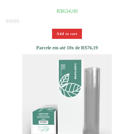
u
R$
634,00
t
o
f
R
5
Add to cart
a
t
Parcele em até 10x de
R$
76,19
e
d
0
o
u
t
o
f
5