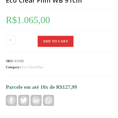
Eco Clear Film WB 91cm
🔍
R$
1.065,00
ADD TO CART
SKU:
91WB
Category:
Eco Clear Film
Parcele em até 10x de
R$
127,99
F
T
L
W
a
w
i
h
c
i
n
a
e
t
k
t
b
t
e
s