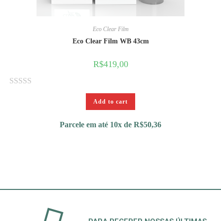
Eco Clear Film
Eco Clear Film WB 43cm
R$
419,00
R
Add to cart
a
t
Parcele em até 10x de
R$
50,36
e
d
0
o
u
t
o
f