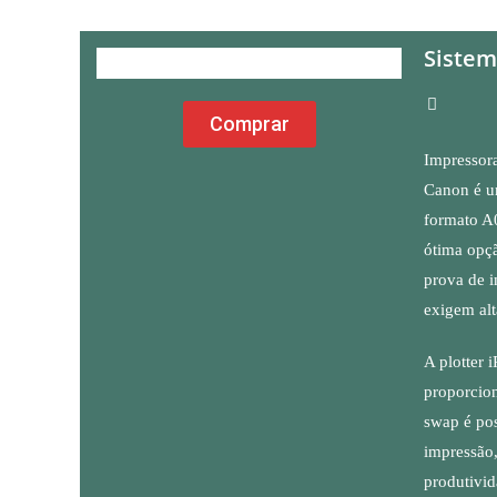
Sistem
Comprar
Impressora
Canon é um
formato A0
ótima opç
prova de i
exigem alt
A plotter 
proporcio
swap é pos
impressão,
produtivid