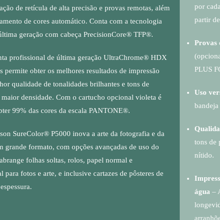
por cada
ção de retícula de alta precisão e provas remotas, além
partir de
amento de cores automático. Conta com a tecnologia
última geração com cabeça PrecisionCore® TFP®.
Provas 
(opcion
inta profissional de última geração UltraChrome® HDX
PLUS 
s permite obter os melhores resultados de impressão
or qualidade de tonalidades brilhantes e tons de
Uso ver
maior densidade. Com o cartucho opcional violeta é
bandeja 
obter 99% das cores da escala PANTONE®.
Qualidad
on SureColor® P5000 inova a arte da fotografia e da
tons de 
 grande formato, com opções avançadas de uso do
nítido.
abrange folhas soltas, rolos, papel normal e
l para fotos e arte, e inclusive cartazes de pôsteres de
Impress
espessura.
água
– 
longevid
arranhõ