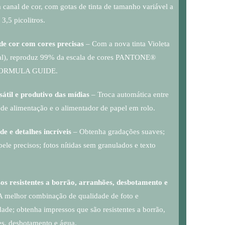
 canal de cor, com gotas de tinta de tamanho variável a
 3,5 picolitros.
de cor com cores precisas
– Com a nova tinta Violeta
al), reproduz 99% da escala de cores PANTONE®
FORMULA GUIDE.
sátil e produtivo das mídias
– Troca automática entre
de alimentação e o alimentador de papel em rolo.
e e detalhes incríveis
– Obtenha gradações suaves;
pele precisos; fotos nítidas sem granulados e texto
os resistentes a borrão, arranhões, desbotamento e
A melhor combinação de qualidade de foto e
ade; obtenha impressos que são resistentes a borrão,
es, desbotamento e água.