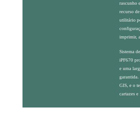
rascunho 
recurso de
utilitário 
configuraç
imprimir, 
Sistema de
iPF670 pro
e uma larg
garantida
GIS, e o t
cartazes e