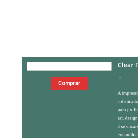
Clear 
Comprar
A impress
sofisticad
para profi
art, design
é se encai
expandida,