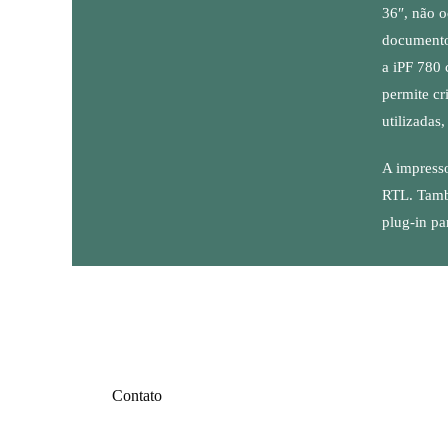
36″, não o
documento
a iPF 780 
permite cr
utilizada
A impress
RTL. Tamb
plug-in pa
Contato