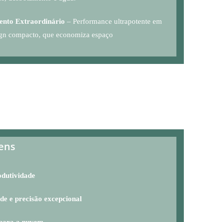
nto Extraordinário
– Performance ultrapotente em
gn compacto, que economiza espaço
ens
odutividade
de e precisão excepcional
para a nuvem