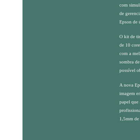
com simula
de gerenci
Epson de 
O kit de t
de 10 core
com a melh
sombra de 
possível 
A nova Eps
imagem em
papel que 
profissiona
1,5mm de 