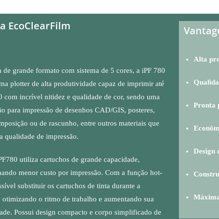
a EcoClearFilm
Vantag
Alta pr
 de grande formato com sistema de 5 cores, a iPF 780
Qualida
a plotter de alta produtividade capaz de imprimir até
 com incrível nitidez e qualidade de cor, sendo uma
Pronta 
ão para impressão de desenhos CAD/GIS, posteres,
mposição ou de rascunho, entre outros materiais que
Econômi
a qualidade de impressão.
Design 
iPF780 utiliza cartuchos de grande capacidade,
nando menor custo por impressão. Com a função hot-
Constru
sível substituir os cartuchos de tinta durante a
Máxima 
 otimizando o ritmo de trabalho e aumentando sua
ade. Possui design compacto e corpo simplificado de