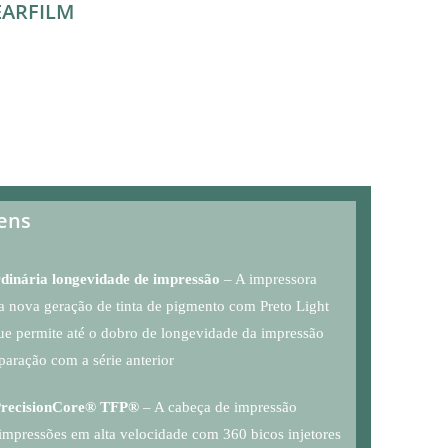
ARFILM
ens
dinária longevidade de impressão
– A impressora
a nova geração de tinta de pigmento com Preto Light
ue permite até o dobro de longevidade da impressão
aração com a série anterior
PrecisionCore® TFP®
– A cabeça de impressão
impressões em alta velocidade com 360 bicos injetores